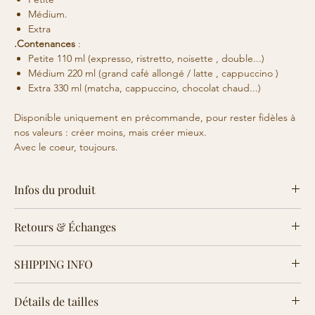
Médium.
Extra
.Contenances
:
Petite 110 ml (expresso, ristretto, noisette , double...)
Médium 220 ml (grand café allongé / latte , cappuccino )
Extra 330 ml (matcha, cappuccino, chocolat chaud...)
Disponible uniquement en précommande, pour rester fidèles à
nos valeurs : créer moins, mais créer mieux.
Avec le coeur, toujours.
Infos du produit
Tasse en céramique.
Retours & Échanges
Façonnées à Marseille dans le coeur du 7e arrondissement.
Chaque produit étant façonné, émaillé à la main, il se peut
Consultez la page des Retours & Échanges en bas de page
qu'au moment de la cuisson la couleur soit différente de la
SHIPPING INFO
photo.
Consultez les conditions de livraison dans votre panier d'achat.
Détails de tailles