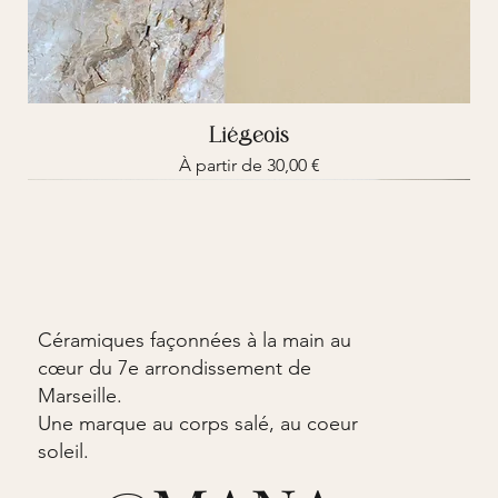
Liégeois
Prix promotionnel
À partir de
30,00 €
Nouvelle collection
Nouvelle collection
Nouvelle collection
Collaboration
7 variantes
7 variantes
7 variantes
7 variantes
7 variantes
Nouvelle collection
Céramiques façonnées à la main au
cœur du 7e arrondissement de
Marseille.
Une marque au corps salé, au coeur
soleil.