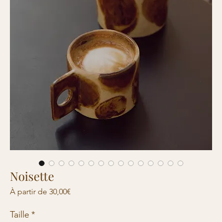
Noisette
Prix
À partir de
30,00€
promotionnel
Taille
*